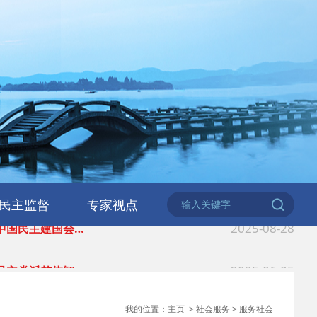
2026-06-18
 民建北仑六支部…
2026-02-25
 中国民主建国会…
民主监督
专家视点
2025-08-28
 中国民主建国会…
2025-06-05
 民主党派整体智…
2025-04-10
 民建省委会民主…
我的位置：
主页
>
社会服务
>
服务社会