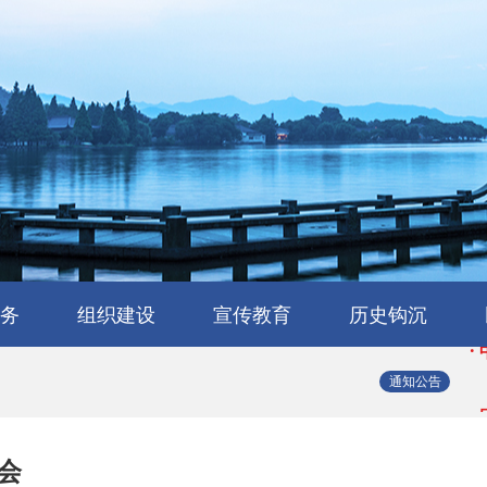
·
·
务
组织建设
宣传教育
历史钩沉
·
会
流
工作交流
会员风采
民建章程
组织机构
省属工委
支部园地
理论与研究
学习园地
媒体报道
浙江民建大事记
浙江民建简史
人物传略
史海撷珠
历史图库
·
通知公告
·
会