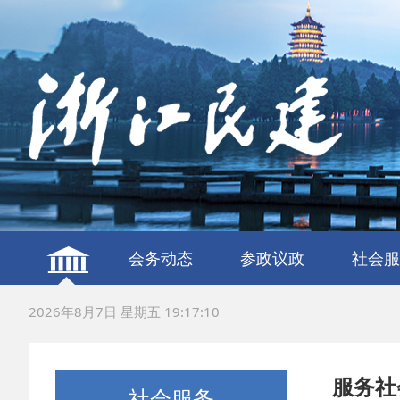
会务动态
参政议政
社会服
建言献策
议政调研
服务社
联谊交
2026年8月7日 星期五 19:17:11
服务社
社会服务