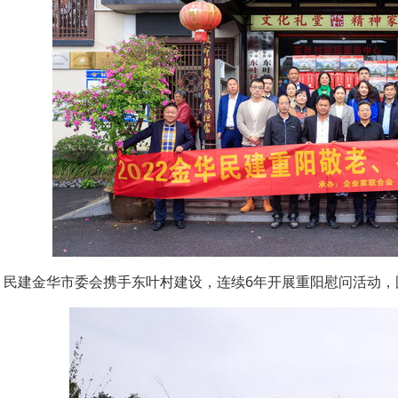
·
·
·
民建金华市委会携手东叶村建设，连续6年开展重阳慰问活动，图