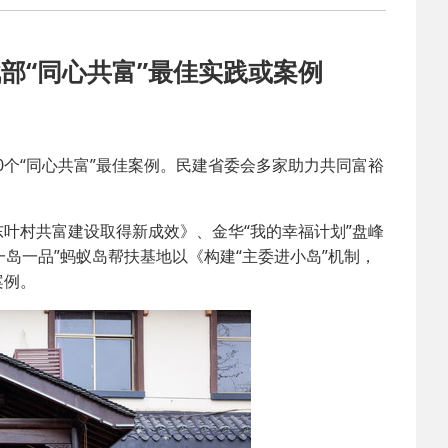
2025-02-24
 中国民主建国会…
部“同心共富”最佳实践或案例
2024-08-28
 中国民主建国会…
2024-03-04
 中国民主建国会…
个“同心共富”最佳案例。民建省委会多家助力共同富裕
2026-06-18
 民建北仑六支部…
村共富建设取得新成效》、金华“我的幸福计划”盘峰
一岛一品”蚂蚁岛帮扶基地以《构建“主委进小岛”机制，
2026-02-25
 中国民主建国会…
案例。
2025-08-28
 中国民主建国会…
2025-06-05
 民主党派整体智…
2025-04-10
 民建省委会民主…