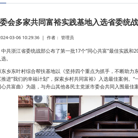
·
委会多家共同富裕实践基地入选省委统战
·
4-03-06 10:29:36
|
作者： 管理员
·
共浙江省委统战部公布了第一批17个“同心共富”最佳实践和20
入选。
·
乡东叶村综合帮扶基地以《坚持四个重点为抓手，不断助力东叶
推进“我们的幸福计划”，探索乡村共同富裕》入选最佳案例。“
·
同心共富曲》为题，与舟山其他各民主党派市委会共同入围最佳
·
·
·