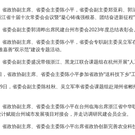
日，省政协副主席、省委会主委陈小平，省委会副主委郑亚莉、郭
浙江省十届十次常委会会议暨“凝心铸魂强根基、团结奋进新征程
，省委会副主委郭清晔出席民建台州市委会2023年度总结表彰会
日，省政协副主席、省委会主委陈小平，省委会专职副主委吴立军在
推嘉善“双示范”建设专题活动。
日，省委会副主委盛况带领浙江、黑龙江联合课题组在杭州开展“人
日，省政协副主席、省委会主委陈小平参加省政协“送科技下乡”
－19日，省委会副主委陈桂秋、吴立军率省委会课题组赴湖州省郴
，省政协副主席、省委会主委陈小平在台州临海出席浙江省中华职教
设计赋能台州城市发展项目对接会，并走访调研民建会员企业。
日，省政协副主席、省委会主委陈小平出席省政协创新完善农业科