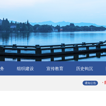
·
·
务
组织建设
宣传教育
历史钩沉
·
会
流
工作交流
会员风采
民建章程
组织机构
省属工委
支部园地
理论与研究
学习园地
媒体报道
浙江民建大事记
浙江民建简史
人物传略
史海撷珠
历史图库
·
通知公告
·