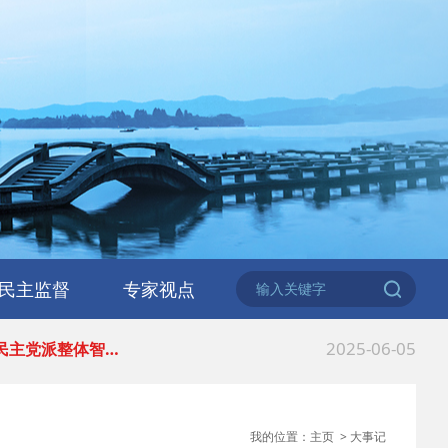
2026-06-18
 民建北仑六支部…
2026-02-25
 中国民主建国会…
民主监督
专家视点
2025-08-28
 中国民主建国会…
2025-06-05
 民主党派整体智…
2025-04-10
 民建省委会民主…
我的位置：
主页
>
大事记