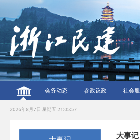
会务动态
参政议政
社会服
建言献策
议政调研
服务社
联谊交
2026年8月7日 星期五 21:05:58
大事记
大事记