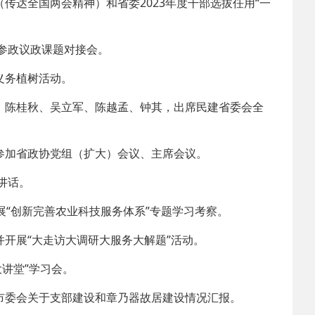
传达全国两会精神）和省委2023年度干部选拔任用“一
2025-02-24
 中国民主建国会…
会参政议政课题对接会。
义务植树活动。
2024-08-28
 中国民主建国会…
、陈桂秋、吴立军、陈越孟、钟其，出席民建省委会全
2024-03-04
 中国民主建国会…
参加省政协党组（扩大）会议、主席会议。
讲话。
展“创新完善农业科技服务体系”专题学习考察。
开展“大走访大调研大服务大解题”活动。
大讲堂”学习会。
市委会关于支部建设和章乃器故居建设情况汇报。