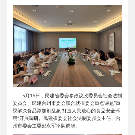
2026-02-25
· 中国民主建国会…
2025-08-28
· 中国民主建国会…
2025-06-05
· 民主党派整体智…
2025-04-10
· 民建省委会民主…
2025-02-24
· 中国民主建国会…
2024-08-28
· 中国民主建国会…
5月16日，民建省委会参政议政委员会社会法制
委员会、民建台州市委会联合就省委会重点课题“重
2024-03-04
· 中国民主建国会…
视解决食品添加剂乱象 打造人民放心的食品安全环
境”开展调研。民建省委会社会法制委员会主任、台
州市委会主委彭永军率队调研。