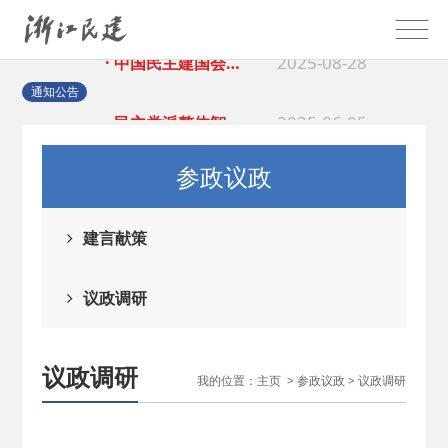
2025-08-28
· 中国民主建国会…
2025-06-05
· 民主党派整体智…
通知公告
2025-04-10
· 民建省委会民主…
参政议政
2025-02-24
· 中国民主建国会…
建言献策
2024-08-28
· 中国民主建国会…
议政调研
2024-03-04
· 中国民主建国会…
议政调研
我的位置：
主页
>
参政议政
>
议政调研
2026-06-18
· 民建北仑六支部…