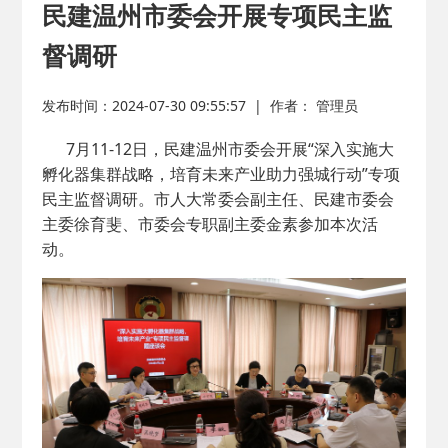
2026-02-25
· 中国民主建国会…
民建温州市委会开展专项民主监
督调研
2025-08-28
· 中国民主建国会…
发布时间：2024-07-30 09:55:57
|
作者： 管理员
2025-06-05
· 民主党派整体智…
7月11-12日，民建温州市委会开展“深入实施大
孵化器集群战略，培育未来产业助力强城行动”专项
2025-04-10
· 民建省委会民主…
民主监督调研。市人大常委会副主任、民建市委会
主委徐育斐、市委会专职副主委金素参加本次活
2025-02-24
· 中国民主建国会…
动。
2024-08-28
· 中国民主建国会…
2024-03-04
· 中国民主建国会…