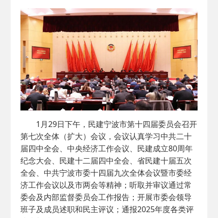
2026-02-25
· 中国民主建国会…
2025-08-28
· 中国民主建国会…
2025-06-05
· 民主党派整体智…
2025-04-10
· 民建省委会民主…
2025-02-24
· 中国民主建国会…
1月29日下午，民建宁波市第十四届委员会召开
第七次全体（扩大）会议，会议认真学习中共二十
2024-08-28
· 中国民主建国会…
届四中全会、中央经济工作会议、民建成立80周年
纪念大会、民建十二届四中全会、省民建十届五次
全会、中共宁波市委十四届九次全体会议暨市委经
2024-03-04
· 中国民主建国会…
济工作会议以及市两会等精神；听取并审议通过常
委会及内部监督委员会工作报告；开展市委会领导
班子及成员述职和民主评议；通报2025年度各类评