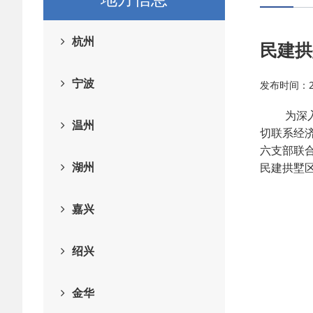
杭州
民建拱
宁波
发布时间：202
为深入学
温州
切联系经
六支部联
湖州
民建拱墅
嘉兴
绍兴
金华