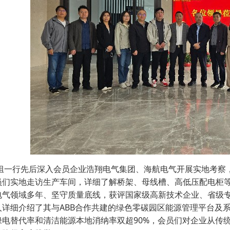
·
·
·
行先后深入会员企业浩翔电气集团、海航电气开展实地考察，
员们实地走访生产车间，详细了解桥架、母线槽、高低压配电柜
电气领域多年、坚守质量底线，获评国家级高新技术企业、省级
详细介绍了其与ABB合作共建的绿色零碳园区能源管理平台及系统
绿电替代率和清洁能源本地消纳率双超90%，会员们对企业从传统