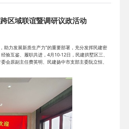
2025-02-24
 中国民主建国会…
展跨区域联谊暨调研议政活动
2024-08-28
 中国民主建国会…
2024-03-04
 中国民主建国会…
助力发展新质生产力”的重要部署，充分发挥民建密
验互鉴、履职共进，4月10-12日，民建拱墅区三、
2026-06-18
 民建北仑六支部…
常委会原副主任费英明、民建扬中市支部主委阮立恒、
2026-02-25
 中国民主建国会…
2025-08-28
 中国民主建国会…
2025-06-05
 民主党派整体智…
2025-04-10
 民建省委会民主…