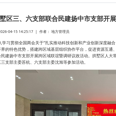
·
墅区三、六支部联合民建扬中市支部开
·
6-04-15 14:25:17
|
作者： 地方管理员
·
习贯彻全国两会关于“扎实推动科技创新和产业创新深度融合，
济界的特色优势，搭建跨区域基层组织协作平台，促进资源互通、经
·
合民建扬中市支部开展跨区域联谊暨调研议政活动。拱墅区人大
区三支部主委苏杭、六支部主委沈旭等参加活动。
·
·
·
·