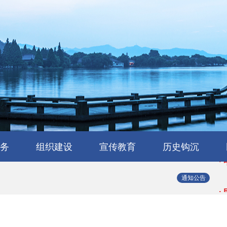
·
·
务
组织建设
宣传教育
历史钩沉
·
会
流
工作交流
会员风采
民建章程
组织机构
省属工委
支部园地
理论与研究
学习园地
媒体报道
浙江民建大事记
浙江民建简史
人物传略
史海撷珠
历史图库
·
通知公告
·