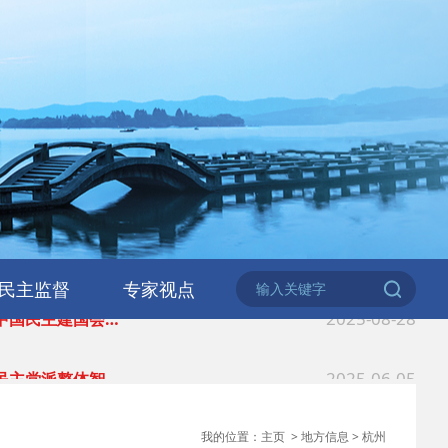
2026-06-18
 民建北仑六支部…
2026-02-25
 中国民主建国会…
民主监督
专家视点
2025-08-28
 中国民主建国会…
2025-06-05
 民主党派整体智…
2025-04-10
 民建省委会民主…
我的位置：
主页
>
地方信息
>
杭州