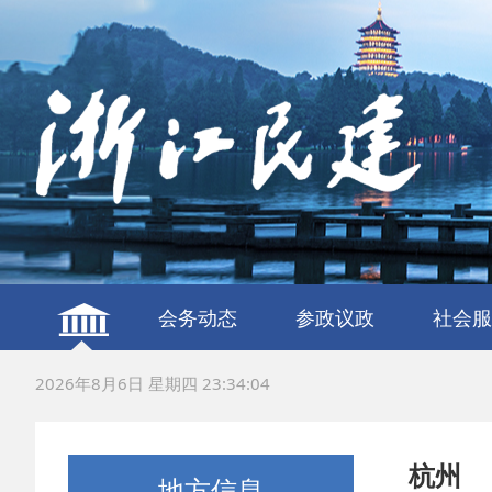
会务动态
参政议政
社会服
建言献策
议政调研
服务社
联谊交
2026年8月6日 星期四 23:34:05
杭州
地方信息