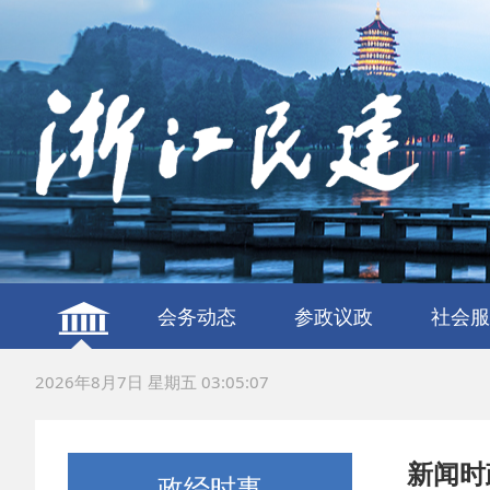
会务动态
参政议政
社会服
建言献策
议政调研
服务社
联谊交
2026年8月7日 星期五 03:05:08
新闻时
政经时事