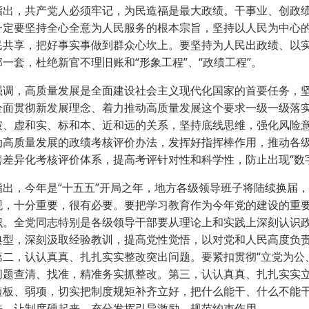
，共产党人必须牢记，为民造福是最大政绩。干事业、创政绩
一定要坚持全心全意为人民服务的根本宗旨，坚持以人民为中心
·
民共享，把好事实事做到群众心坎上。要坚持为人民出政绩、以
一套，杜绝新官不理旧账和“形象工程”、“政绩工程”。
·
，高质量发展是全面建设社会主义现代化国家的首要任务，坚
全面贯彻新发展理念、着力推动高质量发展这个要求一级一级落
·
破、虚和实、标和本、近和远的关系，坚持底线思维，强化风险
动高质量发展的政绩考核评价办法，发挥好指挥棒作用，推动各
善差异化考核评价体系，提高考评针对性和科学性，防止出现“数
，今年是“十五五”开局之年，地方各级领导班子将陆续换届，
观，十分重要，很有必要。要把学习教育作为今年党的建设的重
识。全党同志特别是各级领导干部要从理论上和实践上深刻认识
典型，深刻汲取经验教训，提高党性觉悟，以对党和人民高度负
第二，认认真真、扎扎实实整改突出问题。要紧扣贯彻“立党为公
问题查清、找准，精准务实抓整改。第三，认认真真、扎扎实实
短板、弱项，切实把制度规矩补齐立好，把什么能干、什么不能
法，让制度硬起来，充分发挥引导激励、规范约束作用。