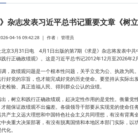
·
》杂志发表习近平总书记重要文章《树
·
6-04-16 09:42:28
|
作者： 管理员
·
京3月31日电 4月1日出版的第7期《求是》杂志将发表中共
践行正确政绩观》。这是习近平总书记2012年12月至2026年
·
，政绩观问题是一个根本性问题，关乎立党为公、执政为民。
践行好党的宗旨，也才能完成好党的历史使命。要坚持从实际出
·
历史检验、真正造福人民、得到群众公认的业绩。
·
，树立和践行正确政绩观，起决定性作用的是党性。衡量党性
，才能保证政绩观不出偏差。各级领导干部要从实现党的使命任
离共产主义远大理想和中国特色社会主义共同理想，有没有背离
·
党中央重大决策部署，有没有脱离国情和本地区本部门实际，以
现代化。
·