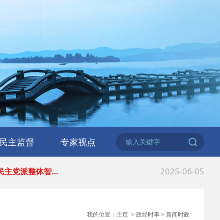
2026-06-18
 民建北仑六支部…
2026-02-25
 中国民主建国会…
民主监督
专家视点
2025-08-28
 中国民主建国会…
2025-06-05
 民主党派整体智…
2025-04-10
 民建省委会民主…
我的位置：
主页
>
政经时事
>
新闻时政