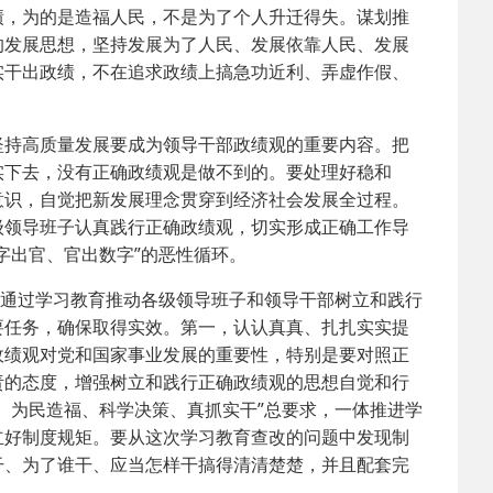
，为的是造福人民，不是为了个人升迁得失。谋划推
的发展思想，坚持发展为了人民、发展依靠人民、发展
2025-02-24
 中国民主建国会…
实干出政绩，不在追求政绩上搞急功近利、弄虚作假、
2024-08-28
 中国民主建国会…
持高质量发展要成为领导干部政绩观的重要内容。把
实下去，没有正确政绩观是做不到的。要处理好稳和
2024-03-04
 中国民主建国会…
意识，自觉把新发展理念贯穿到经济社会发展全过程。
级领导班子认真践行正确政绩观，切实形成正确工作导
字出官、官出数字”的恶性循环。
通过学习教育推动各级领导班子和领导干部树立和践行
要任务，确保取得实效。第一，认认真真、扎扎实实提
政绩观对党和国家事业发展的重要性，特别是要对照正
责的态度，增强树立和践行正确政绩观的思想自觉和行
、为民造福、科学决策、真抓实干”总要求，一体推进学
立好制度规矩。要从这次学习教育查改的问题中发现制
干、为了谁干、应当怎样干搞得清清楚楚，并且配套完