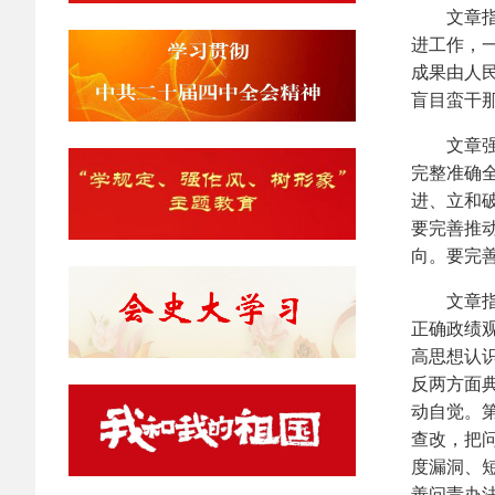
文章指出
进工作，
成果由人
盲目蛮干那
文章强调
完整准确
进、立和
要完善推
向。要完
文章指出
正确政绩
高思想认
反两方面
动自觉。
查改，把
度漏洞、
善问责办