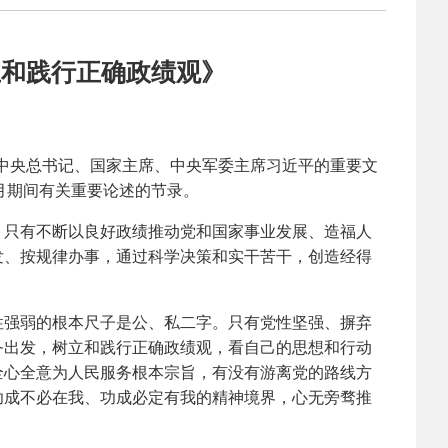
2025-02-24
 中国民主建国会…
立和践行正确政绩观》
2024-08-28
 中国民主建国会…
2024-03-04
 中国民主建国会…
中央总书记、国家主席、中央军委主席习近平的重要文
2月期间有关重要论述的节录。
2026-06-18
 民建北仑六支部…
只有不断以良好政绩推动党和国家事业发展、造福人
发、按规律办事，通过科学决策和实干苦干，创造经得
2026-02-25
 中国民主建国会…
2025-08-28
 中国民主建国会…
强弱的根本尺子是公、私二字。只有党性坚强、摒弃
务出发，树立和践行正确政绩观，看自己的思想和行动
全心全意为人民服务根本宗旨，有没有游离党的路线方
2025-06-05
 民主党派整体智…
功成不必在我、功成必定有我的精神境界，心无旁骛推
2025-04-10
 民建省委会民主…