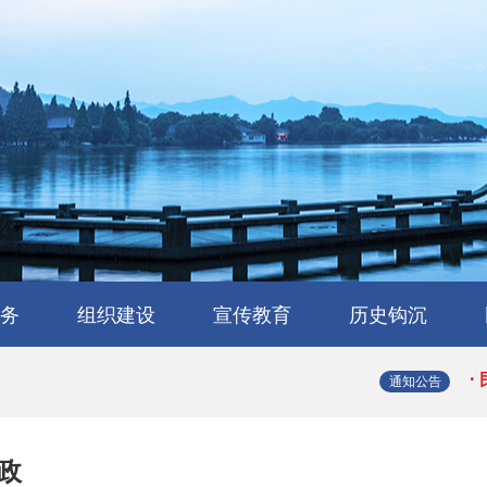
·
·
务
组织建设
宣传教育
历史钩沉
·
会
流
工作交流
会员风采
民建章程
组织机构
省属工委
支部园地
理论与研究
学习园地
媒体报道
浙江民建大事记
浙江民建简史
人物传略
史海撷珠
历史图库
·
通知公告
·
政