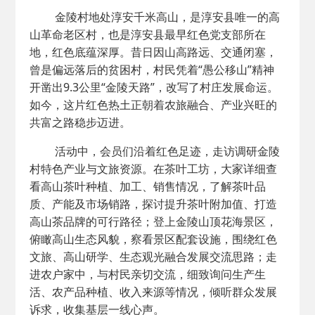
金陵村地处淳安千米高山，是淳安县唯一的高
山革命老区村，也是淳安县最早红色党支部所在
地，红色底蕴深厚。昔日因山高路远、交通闭塞，
曾是偏远落后的贫困村，村民凭着“愚公移山”精神
开凿出9.3公里“金陵天路”，改写了村庄发展命运。
如今，这片红色热土正朝着农旅融合、产业兴旺的
共富之路稳步迈进。
活动中，会员们沿着红色足迹，走访调研金陵
村特色产业与文旅资源。在茶叶工坊，大家详细查
看高山茶叶种植、加工、销售情况，了解茶叶品
质、产能及市场销路，探讨提升茶叶附加值、打造
高山茶品牌的可行路径；登上金陵山顶花海景区，
俯瞰高山生态风貌，察看景区配套设施，围绕红色
文旅、高山研学、生态观光融合发展交流思路；走
进农户家中，与村民亲切交流，细致询问生产生
活、农产品种植、收入来源等情况，倾听群众发展
诉求，收集基层一线心声。