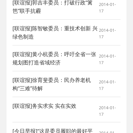
[联谊报]郭吉丰委员：打破行政“篱
2014-01-
笆”联手抗霾
17
[联谊报]陈智敏委员：重技术创新 兴
2014-01-
绿色制造
17
[联谊报]黄小杭委员：呼吁全省一张
2014-01-
规划图打造省域经济
17
[联谊报]徐育斐委员：民办养老机
2014-01-
构“三难”待解
17
[联谊报]务实求实 实在实效
2014-01-
17
[今日早报]“这是委员履职的最好平
2014-01-