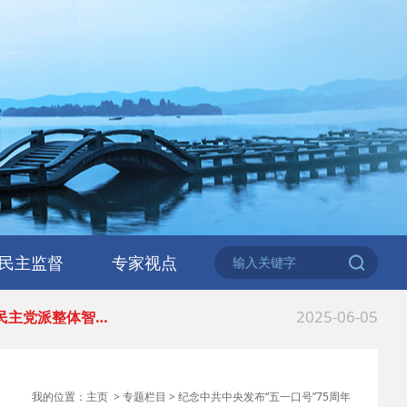
2026-06-18
 民建北仑六支部…
2026-02-25
 中国民主建国会…
民主监督
专家视点
2025-08-28
 中国民主建国会…
2025-06-05
 民主党派整体智…
2025-04-10
 民建省委会民主…
我的位置：
主页
>
专题栏目
>
纪念中共中央发布“五一口号”75周年