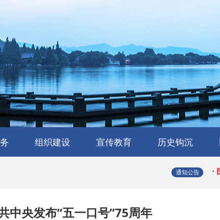
·
·
务
组织建设
宣传教育
历史钩沉
·
会
流
工作交流
会员风采
民建章程
组织机构
省属工委
支部园地
理论与研究
学习园地
媒体报道
浙江民建大事记
浙江民建简史
人物传略
史海撷珠
历史图库
·
通知公告
·
共中央发布“五一口号”75周年