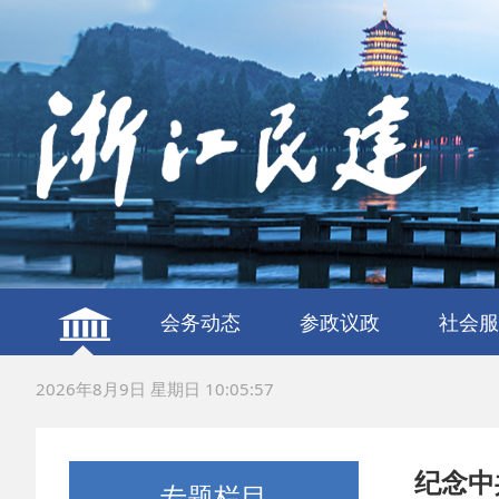
会务动态
参政议政
社会服
建言献策
议政调研
服务社
联谊交
2026年8月9日 星期日 10:05:58
纪念中
专题栏目