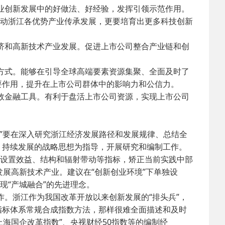
业创新发展中的好做法、好经验，发挥引领示范作用。
带动浙江各优势产业传承发展，更要培育出更多科技创新
2025-02-24
 中国民主建国会…
济和高新技术产业发展。促进上市公司整合产业链和创
2024-08-28
 中国民主建国会…
方式。能够在引导全球高端要素资源集聚、全面及时了
要作用，提升在上市公司群体中的影响力和公信力。
2024-03-04
 中国民主建国会…
效金融工具。有利于盘活上市公司资源，实现上市公司
数”要在深入研究浙江经济发展路径和发展规律、总结全
、持续发展的战略思想为指导，开展研究和编制工作。
当设置效益、结构和辐射带动等指标，矫正当前实践中部
展高新技术产业。建议在“创新创业环境”下单独设
现“产城融合”的先进理念。
作。浙江作为我国改革开放以来创新发展的“排头兵”，
指标体系常规合成指数方法，那样很难全面描述和及时
上海国企改革指数”、央视财经50指数等的编制经