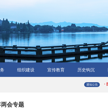
·
·
务
组织建设
宣传教育
历史钩沉
·
会
流
工作交流
会员风采
民建章程
组织机构
省属工委
支部园地
理论与研究
学习园地
媒体报道
浙江民建大事记
浙江民建简史
人物传略
史海撷珠
历史图库
·
通知公告
·
8年两会专题