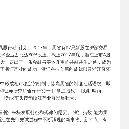
2025-02-24
 中国民主建国会…
2024-08-28
 中国民主建国会…
2024-03-04
 中国民主建国会…
行动”计划。2017年，我省有87只新股在沪深交易
企业占比达80%以上。截止2017年底，浙江上市A股
2026-06-18
 民建北仑六支部…
来越大，走出了一条金融与实体并重的共融共生之路，成为
表了浙江产业的成功、浙江科技创新的成就以及浙江经济
2026-02-25
 中国民主建国会…
流中形成相对稳定的机制，提高我省的制度性话语权。即
证券研究所合作开发一个“浙江指数”，以此“晴雨
2025-08-28
 中国民主建国会…
市公司为火车头带动浙江产业群发展壮大。
2025-06-05
 民主党派整体智…
握浙江板块发展特征和规律的需要。“浙江指数”能为我
浙江在先行先试过程中不断涌现的新事物、新特点，有
2025-04-10
 民建省委会民主…