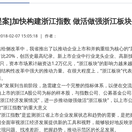
·
提案]加快构建浙江指数 做活做强浙江板块
·
8-02-07 15:05:18
|
作者：
·
给侧改革中，我省推出了以推动企业上市和并购重组为核心的“凤凰
比20%，创历史最高纪录。新上市企业中行业龙头企业、高新技术
·
3只，资本市场累计融资达1.2万亿元，“浙江板块”的影响力越
侧结构性改革中强大的推动力量。在很大程度上，“浙江板块”代
·
来。
块”发展到当前阶段，急需建立一个完整的指标体系，以便在交
内上市的浙江A股公司为标的样本股，与指数公司、公募基金公司和
·
“浙江经济发展情况”，进一步推动做强做活“浙江板块”，以上
“浙江指数”的重大意义
·
“浙江指数”是监测浙江省上市企业发展状态和趋势的需要，是把
门全面审视浙江经济发展提供新的工具和视野，能够较好地反映
发现问题、找准差距、把握趋势，推动示范区的长足发展。
·