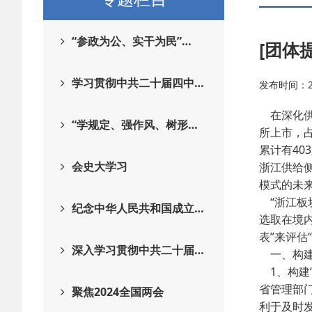
“参政为公、实干为民”…
[团体
学习贯彻中共二十届四中…
发布时间：201
在深化供
“学规定、强作风、树形…
所上市，占
累计有40
会史大学习
浙江供给
模式的未
“浙江板
纪念中华人民共和国成立…
选取在境
表”来评估
深入学习贯彻中共二十届…
一、构建
1、构建
省管理部
聚焦2024全国两会
利于及时