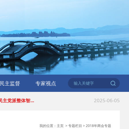
2026-06-18
 民建北仑六支部…
2026-02-25
 中国民主建国会…
民主监督
专家视点
2025-08-28
 中国民主建国会…
2025-06-05
 民主党派整体智…
2025-04-10
 民建省委会民主…
我的位置：
主页
>
专题栏目
>
2018年两会专题