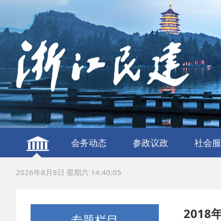
会务动态
参政议政
社会服
建言献策
议政调研
服务社
联谊交
2026年8月8日 星期六 14:40:06
201
专题栏目