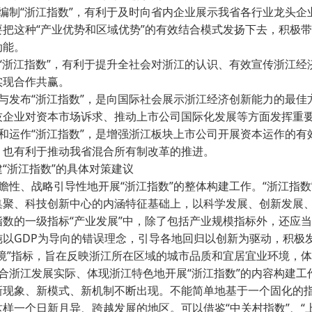
编制“浙江指数”，有利于及时向省内企业展示我省各行业龙头企
要把这种“产业优势和区域优势”的有效结合模式发扬下去，积极
·
动能。
“浙江指数”，有利于提升全社会对浙江的认识、有效宣传浙江经
·
实现合作共赢。
与发布“浙江指数”，是向国际社会展示浙江经济创新能力的最佳
技企业对资本市场诉求、推动上市公司国际化发展等方面发挥重
·
和运作“浙江指数”，是增强浙江板块上市公司开展资本运作的有
，也有利于推动我省混合所有制改革的推进。
“浙江指数”的具体对策建议
瞻性、战略引导性地开展“浙江指数”的整体构建工作。“浙江指
集聚、科技创新中心的内涵特征基础上，以科学发展、创新发展
指数的一级指标“产业发展”中，除了包括产业规模指标外，还应
纯以GDP为导向的错误理念，引导各地回归以创新为驱动，积极发
境”指标，旨在反映浙江所在区域的城市品质和宜居宜业环境，体
合浙江发展实际、体现浙江特色地开展“浙江指数”的内容构建工
新现象、新模式、新机制不断出现。不能简单地基于一个固化的
样一个日新月异、跨越发展的地区。可以借鉴“中关村指数”、“