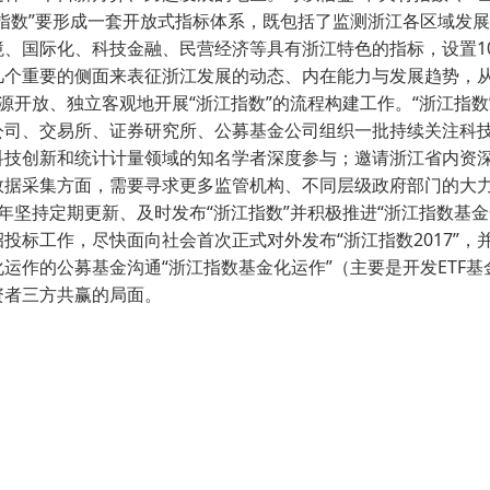
江指数”要形成一套开放式指标体系，既包括了监测浙江各区域发
、国际化、科技金融、民营经济等具有浙江特色的指标，设置10
几个重要的侧面来表征浙江发展的动态、内在能力与发展趋势，
源开放、独立客观地开展“浙江指数”的流程构建工作。“浙江指
公司、交易所、证券研究所、公募基金公司组织一批持续关注科
科技创新和统计计量领域的知名学者深度参与；邀请浙江省内资
数据采集方面，需要寻求更多监管机构、不同层级政府部门的大
年坚持定期更新、及时发布“浙江指数”并积极推进“浙江指数基
投标工作，尽快面向社会首次正式对外发布“浙江指数2017”，
运作的公募基金沟通“浙江指数基金化运作”（主要是开发ETF基
资者三方共赢的局面。