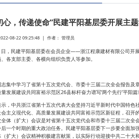
·
初心，传递使命”民建平阳基层委开展主
·
2-08-22 09:25:48
|
作者： 管理员
·
日，民建平阳基层委在会员企业——浙江程康建材有限公司开展
员、各支部主委、各横向组织负责人等参加。
·
·
集中学习了省第十五次党代会、市委十三届二次全会报告及章
量发展建设共同富裕示范区26县标杆奋力谱写‘两个先行’平阳
·
，中共浙江省第十五次代表大会坚持习近平新时代中国特色社会
社会主义现代化、高质量发展建设共同富裕示范区新征程，召开
·
次全体（扩大）会议是对省第十五次党代会和市委十三届二次全
今后一个时期的重大政治任务。民建平阳基层委下一步要全面加
体（扩大）会议精神积极建言献策，以实际行动迎接中共二十大
·