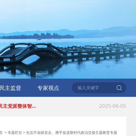
2026-06-18
 民建北仑六支部…
2026-02-25
 中国民主建国会…
民主监督
专家视点
2025-08-28
 中国民主建国会…
2025-06-05
 民主党派整体智…
2025-04-10
 民建省委会民主…
页
>
专题栏目
>
矢志不渝跟党走、携手奋进新时代政治交接主题教育专题