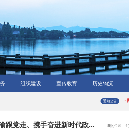
·
·
务
组织建设
宣传教育
历史钩沉
·
会
流
工作交流
会员风采
民建章程
组织机构
省属工委
支部园地
理论与研究
学习园地
媒体报道
浙江民建大事记
浙江民建简史
人物传略
史海撷珠
历史图库
·
通知公告
·
渝跟党走、携手奋进新时代政…
我的位置：
主