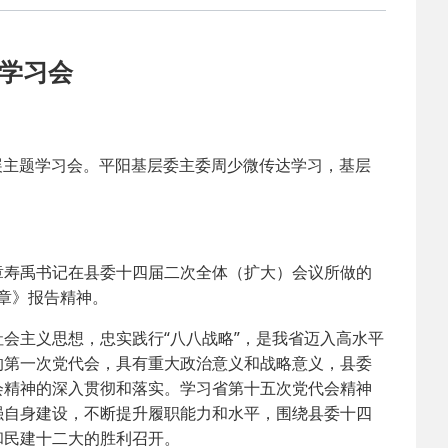
2025-02-24
 中国民主建国会…
题学习会
2024-08-28
 中国民主建国会…
2024-03-04
 中国民主建国会…
主题学习会。平阳基层委主委周少微传达学习，基层
2026-06-18
 民建北仑六支部…
2026-02-25
 中国民主建国会…
寿禹书记在县委十四届二次全体（扩大）会议所做的
篇章》报告精神。
2025-08-28
 中国民主建国会…
主义思想，忠实践行“八八战略”，是我省迈入高水平
的第一次党代会，具有重大政治意义和战略意义，县委
2025-06-05
 民主党派整体智…
会精神的深入贯彻和落实。学习省第十五次党代会精神
强自身建设，不断提升履职能力和水平，围绕县委十四
和民建十二大的胜利召开。
2025-04-10
 民建省委会民主…