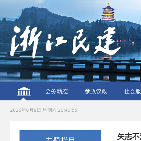
会务动态
参政议政
社会服
建言献策
议政调研
服务社
联谊交
2026年8月8日 星期六 20:40:56
矢志不
专题栏目