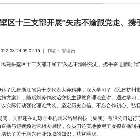
·
墅区十三支部开展“矢志不渝跟党走、携
·
·
2-08-24 09:02:16
|
作者： 管理员
·
建拱墅区十三支部开展了“矢志不渝跟党走、携手奋进新时代”
·
了民建浙江省第十次代表大会精神，深入学习了《民建杭州市委
实施方案》，随后刘琼作政治交接主题教育理论宣讲。通过学习
·
将以实际行动强化理论武装、坚定历史自信、不忘合作初心、弘
，支部还在刘琼企业杭州米络星科技（集团）有限公司进行了
·
商直播与短视频运营相关课程，会员们还实地参观了虚拟直播间
也增长了关于新兴行业领域的知识，获益匪浅。
·