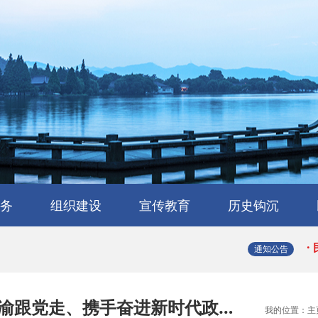
·
·
务
组织建设
宣传教育
历史钩沉
·
会
流
工作交流
会员风采
民建章程
组织机构
省属工委
支部园地
理论与研究
学习园地
媒体报道
浙江民建大事记
浙江民建简史
人物传略
史海撷珠
历史图库
·
通知公告
·
渝跟党走、携手奋进新时代政…
我的位置：
主