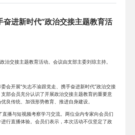
2025-02-24
 中国民主建国会…
手奋进新时代”政治交接主题教育活
2024-08-28
 中国民主建国会…
2024-03-04
 中国民主建国会…
2026-06-18
 民建北仑六支部…
政治交接主题教育活动。会议由支部主委刘琼主持。
2026-02-25
 中国民主建国会…
会开展“矢志不渝跟党走、携手奋进新时代”政治交接
，支部会员充分认识了开展政治交接主题教育的重要意
2025-08-28
 中国民主建国会…
扬优良传统、加强形势教育、推进自身建设。
直播与短视频考察学习交流。两位业内专家向会员们
2025-06-05
 民主党派整体智…
并进行直播体验。会员们表示，本次活动不仅坚定了政
2025-04-10
 民建省委会民主…