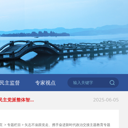
2026-06-18
 民建北仑六支部…
2026-02-25
 中国民主建国会…
民主监督
专家视点
2025-08-28
 中国民主建国会…
2025-06-05
 民主党派整体智…
2025-04-10
 民建省委会民主…
页
>
专题栏目
>
矢志不渝跟党走、携手奋进新时代政治交接主题教育专题