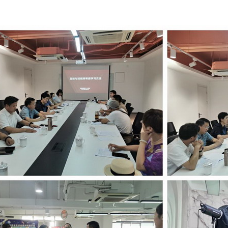
·
·
·