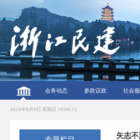
会务动态
参政议政
社会服
建言献策
议政调研
服务社
联谊交
2026年8月9日 星期日 10:09:14
矢志不
专题栏目