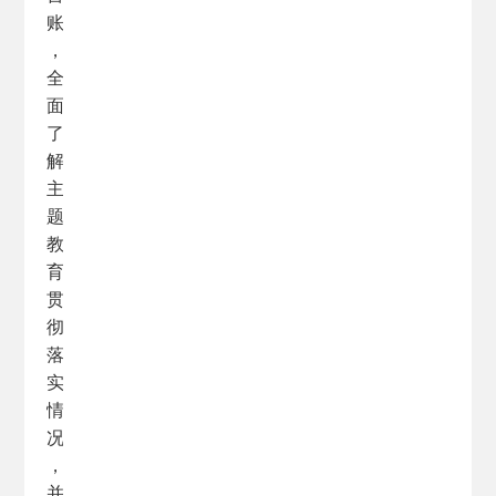
账
，
全
面
了
解
主
题
教
育
贯
彻
落
实
情
况
，
并