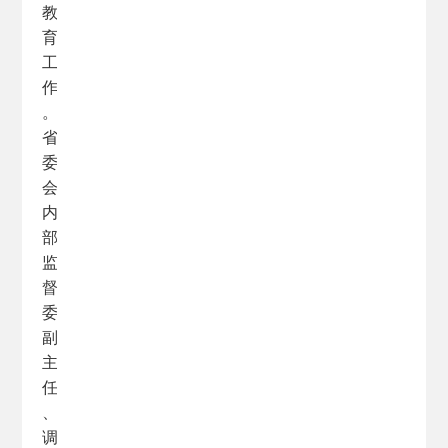
教
育
工
作
。
省
委
会
内
部
监
督
委
副
主
任
、
调