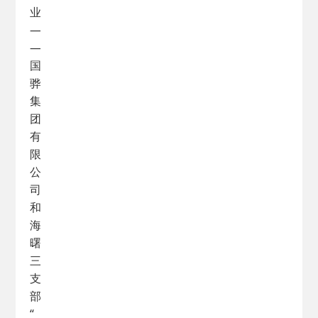
业
—
—
国
骅
集
团
有
限
公
司
和
海
曙
三
支
部
“