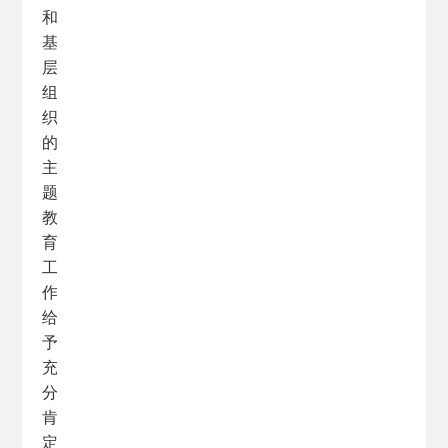
和
基
层
组
织
的
主
题
教
育
工
作
给
予
充
分
肯
定