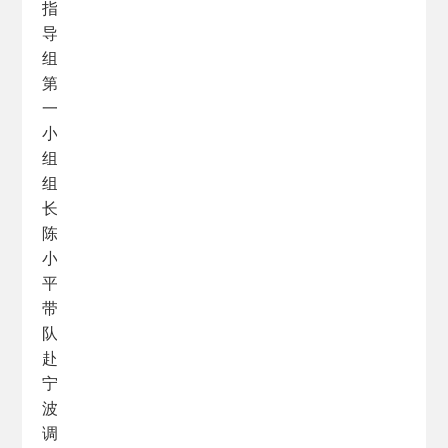
指
导
组
第
一
小
组
组
长
陈
小
平
带
队
赴
宁
波
调