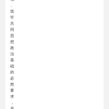
、
筑
牢
共
同
思
想
政
治
基
础
的
必
然
要
求
，
是