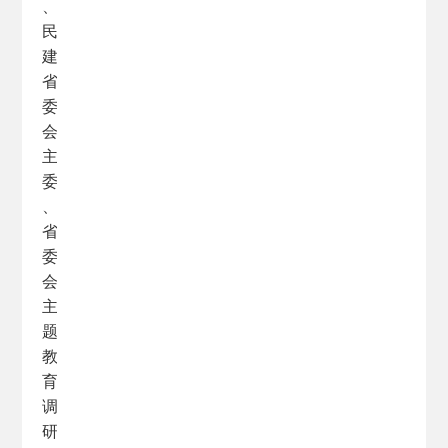
、
民
建
省
委
会
主
委
、
省
委
会
主
题
教
育
调
研