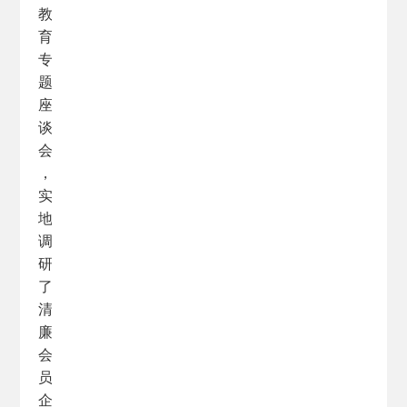
教
育
专
题
座
谈
会
，
实
地
调
研
了
清
廉
会
员
企