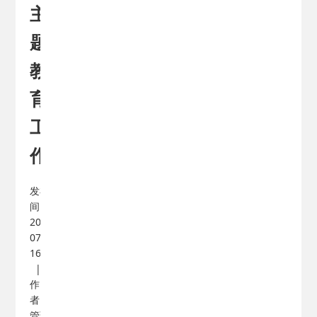
主
题
教
育
工
作
发布时
间：
2025-
07-16
16:44:37
|
作
者：
管理