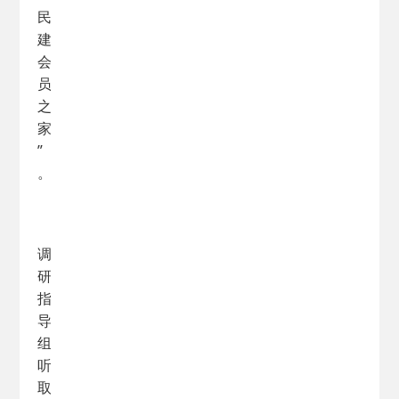
民
建
会
员
之
家
”
。
调
研
指
导
组
听
取