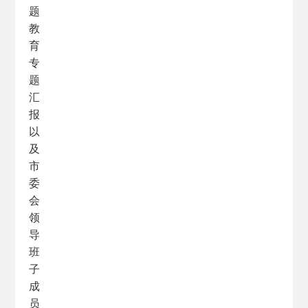
题
教
育
专
题
汇
报
以
及
市
委
会
领
导
班
子
成
员