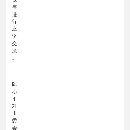
等
进
行
座
谈
交
流
。
陈
小
平
对
市
委
会