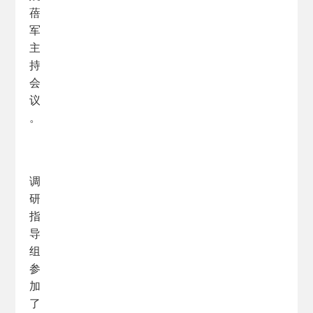
蓓
军
主
持
会
议
。
调
研
指
导
组
参
加
了