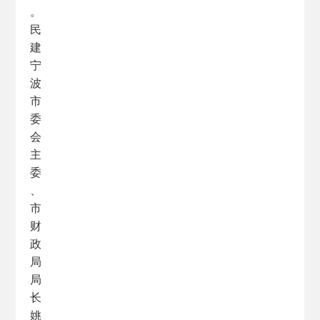
。
民
建
宁
波
市
委
会
主
委
、
市
财
政
局
局
长
姚