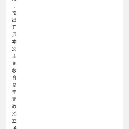
，
指
出
开
展
本
次
主
题
教
育
是
坚
定
政
治
立
场