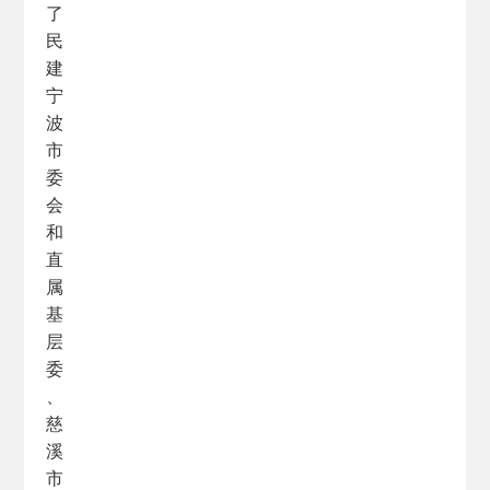
了
民
建
宁
波
市
委
会
和
直
属
基
层
委
、
慈
溪
市