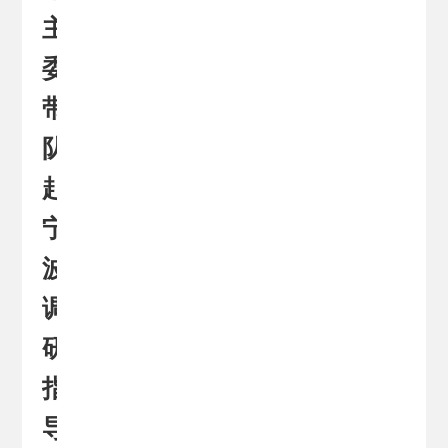
主
委
带
队
赴
宁
波
调
研
指
导