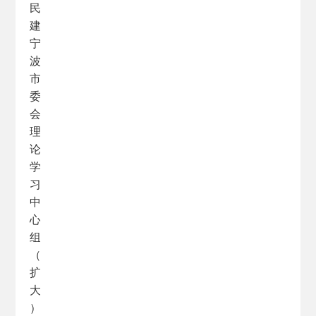
民
建
宁
波
市
委
会
理
论
学
习
中
心
组
（
扩
大
）