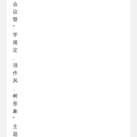
会
议
暨
“
学
规
定
、
强
作
风
、
树
形
象
”
主
题