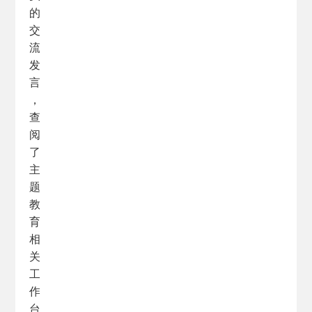
的
交
流
发
言
，
查
阅
了
主
题
教
育
相
关
工
作
台