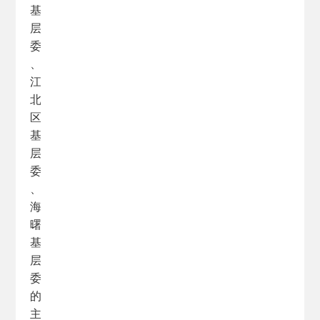
基
层
委
、
江
北
区
基
层
委
、
海
曙
基
层
委
的
主