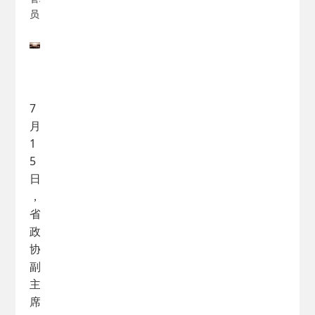
员
7
月
1
5
日
，
省
政
协
副
主
席