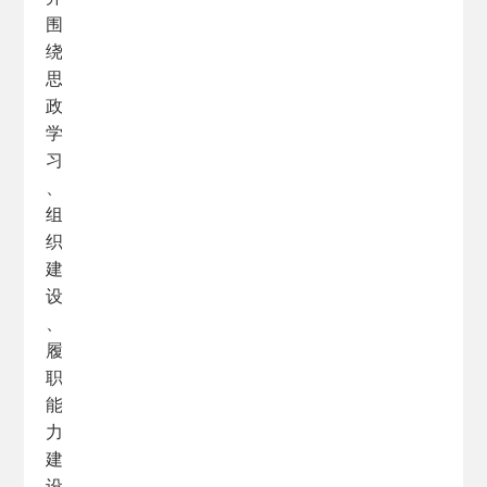
围
绕
思
政
学
习
、
组
织
建
设
、
履
职
能
力
建
设