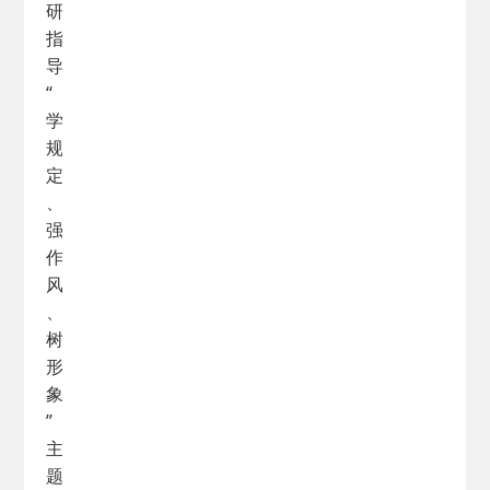
研
指
导
“
学
规
定
、
强
作
风
、
树
形
象
”
主
题