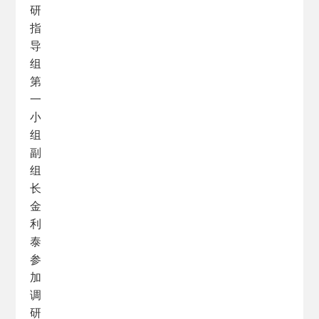
研
指
导
组
第
一
小
组
副
组
长
金
利
泰
参
加
调
研