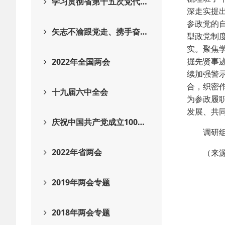
学习贯彻省第十五次党代…
深走实提
参政党的
矢志不渝跟党走、携手奋…
型政党制
实。聚焦
掘先贤事
2022年全国两会
续加强警
合，织密
十九届六中全会
为参政履
发展、共
庆祝中国共产党成立100…
调研组一
2022年省两会
（来源：
2019年两会专题
2018年两会专题