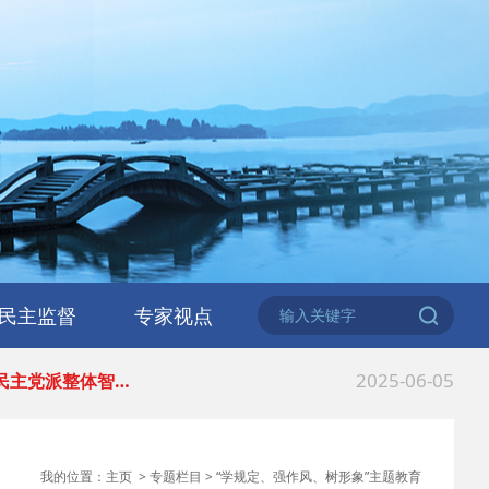
2026-06-18
 民建北仑六支部…
2026-02-25
 中国民主建国会…
民主监督
专家视点
2025-08-28
 中国民主建国会…
2025-06-05
 民主党派整体智…
2025-04-10
 民建省委会民主…
我的位置：
主页
>
专题栏目
>
“学规定、强作风、树形象”主题教育