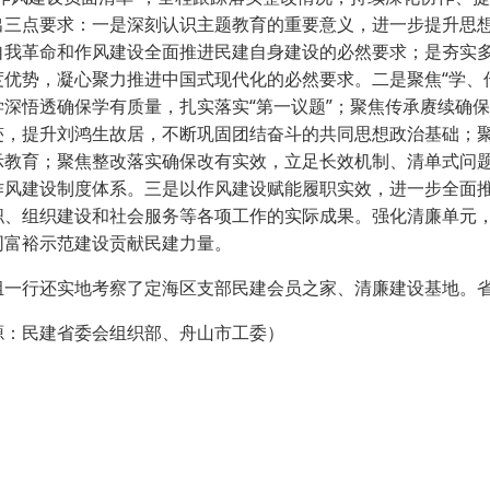
出三点要求：一是深刻认识主题教育的重要意义，进一步提升思
自我革命和作风建设全面推进民建自身建设的必然要求；是夯实
度优势，凝心聚力推进中国式现代化的必然要求。二是聚焦“学、
学深悟透确保学有质量，扎实落实“第一议题”；聚焦传承赓续确
迹，提升刘鸿生故居，不断巩固团结奋斗的共同思想政治基础；
示教育；聚焦整改落实确保改有实效，立足长效机制、清单式问题，
作风建设制度体系。三是以作风建设赋能履职实效，进一步全面
职、组织建设和社会服务等各项工作的实际成果。强化清廉单元，
同富裕示范建设贡献民建力量。
行还实地考察了定海区支部民建会员之家、清廉建设基地。省
民建省委会组织部、舟山市工委）