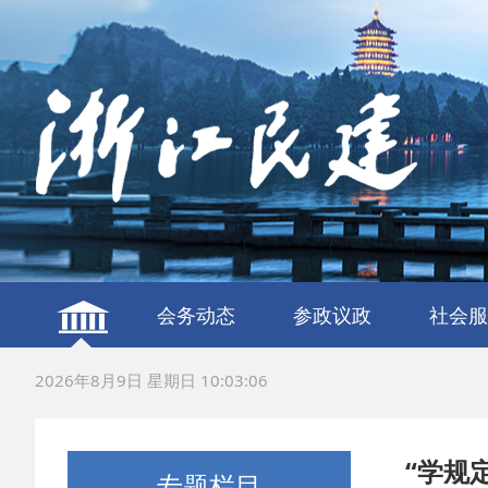
会务动态
参政议政
社会服
建言献策
议政调研
服务社
联谊交
2026年8月9日 星期日 10:03:07
“学规
专题栏目