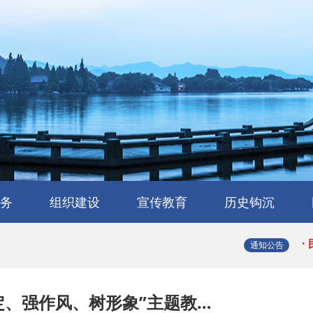
·
·
务
组织建设
宣传教育
历史钩沉
·
会
流
工作交流
会员风采
民建章程
组织机构
省属工委
支部园地
理论与研究
学习园地
媒体报道
浙江民建大事记
浙江民建简史
人物传略
史海撷珠
历史图库
·
通知公告
·
定、强作风、树形象”主题教…