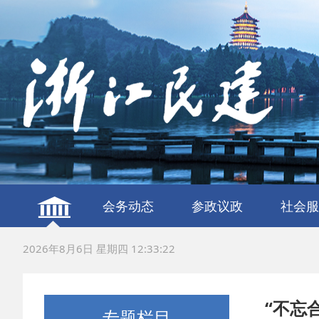
会务动态
参政议政
社会服
建言献策
议政调研
服务社
联谊交
2026年8月6日 星期四 12:33:23
“不忘
专题栏目