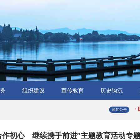
·
·
务
组织建设
宣传教育
历史钩沉
·
会
流
工作交流
会员风采
民建章程
组织机构
省属工委
支部园地
理论与研究
学习园地
媒体报道
浙江民建大事记
浙江民建简史
人物传略
史海撷珠
历史图库
·
通知公告
·
合作初心 继续携手前进”主题教育活动专