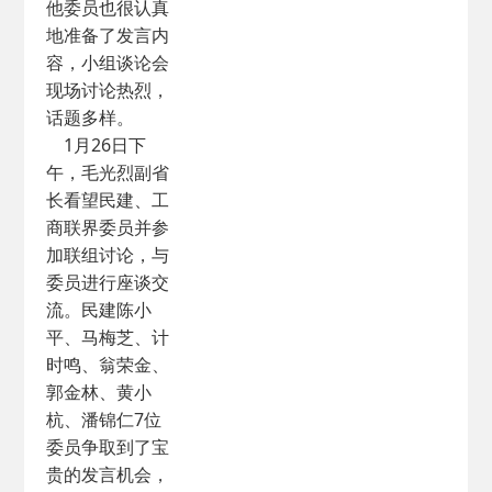
他委员也很认真
地准备了发言内
容，小组谈论会
现场讨论热烈，
话题多样。
1月26日下
午，毛光烈副省
长看望民建、工
商联界委员并参
加联组讨论，与
委员进行座谈交
流。民建陈小
平、马梅芝、计
时鸣、翁荣金、
郭金林、黄小
杭、潘锦仁7位
委员争取到了宝
贵的发言机会，