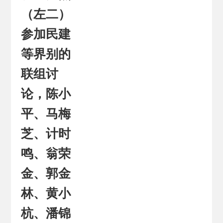
（左二）
参加民建
等界别的
联组讨
论，陈小
平、马梅
芝、计时
鸣、翁荣
金、郭金
林、黄小
杭、潘锦